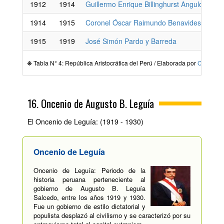
1912
1914
Guillermo Enrique Billinghurst Angulo
1914
1915
Coronel Óscar Raimundo Benavides Larrea
1915
1919
José Simón Pardo y Barreda
❋ Tabla N° 4: República Aristocrática del Perú / Elaborada por
Carpetap
16. Oncenio de Augusto B. Leguía
El Oncenio de Leguía: (1919 - 1930)
Oncenio de Leguía
Oncenio de Leguía: Periodo de la
historia peruana perteneciente al
gobierno de Augusto B. Leguía
Salcedo, entre los años 1919 y 1930.
Fue un gobierno de estilo dictatorial y
populista desplazó al civilismo y se caracterizó por su