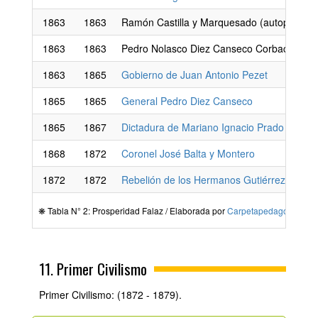
1863
1863
Ramón Castilla y Marquesado (autoproclam
1863
1863
Pedro Nolasco Diez Canseco Corbacho (en
1863
1865
Gobierno de Juan Antonio Pezet
1865
1865
General Pedro Diez Canseco
1865
1867
Dictadura de Mariano Ignacio Prado
1868
1872
Coronel José Balta y Montero
1872
1872
Rebelión de los Hermanos Gutiérrez
❋ Tabla N° 2: Prosperidad Falaz / Elaborada por
Carpetapedagogica.c
11. Primer Civilismo
Primer Civilismo: (1872 - 1879).