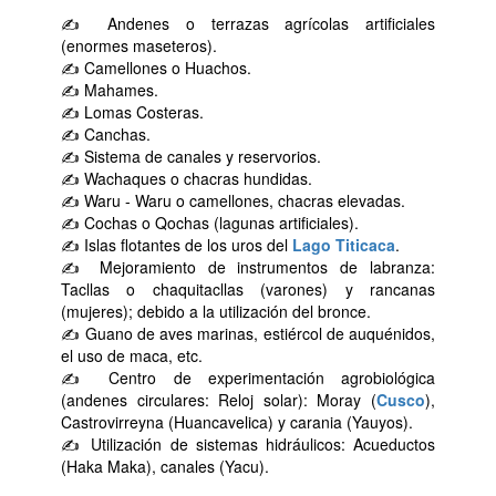
✍ Andenes o terrazas agrícolas artificiales
(enormes maseteros).
✍ Camellones o Huachos.
✍ Mahames.
✍ Lomas Costeras.
✍ Canchas.
✍ Sistema de canales y reservorios.
✍ Wachaques o chacras hundidas.
✍ Waru - Waru o camellones, chacras elevadas.
✍ Cochas o Qochas (lagunas artificiales).
✍ Islas flotantes de los uros del
Lago Titicaca
.
✍ Mejoramiento de instrumentos de labranza:
Tacllas o chaquitacllas (varones) y rancanas
(mujeres); debido a la utilización del bronce.
✍ Guano de aves marinas, estiércol de auquénidos,
el uso de maca, etc.
✍ Centro de experimentación agrobiológica
(andenes circulares: Reloj solar): Moray (
Cusco
),
Castrovirreyna (Huancavelica) y carania (Yauyos).
✍ Utilización de sistemas hidráulicos: Acueductos
(Haka Maka), canales (Yacu).