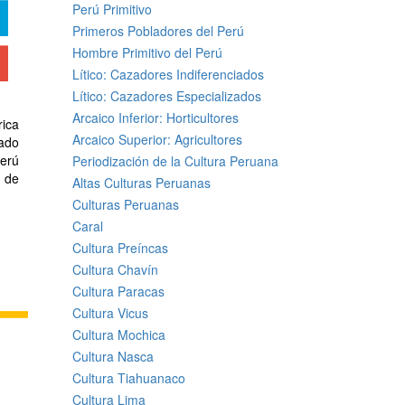
Perú Primitivo
Primeros Pobladores del Perú
Hombre Primitivo del Perú
Lítico: Cazadores Indiferenciados
Lítico: Cazadores Especializados
Arcaico Inferior: Horticultores
rica
Arcaico Superior: Agricultores
nado
Perú
Periodización de la Cultura Peruana
n de
Altas Culturas Peruanas
Culturas Peruanas
Caral
Cultura Preíncas
Cultura Chavín
Cultura Paracas
Cultura Vicus
Cultura Mochica
Cultura Nasca
Cultura Tiahuanaco
Cultura Lima