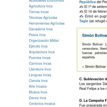
Actividades Económica
República
del Pe
Agricultura Inca
✍ El 1º de setiem
✍ El 10 de febrer
Tierras Incas
✍ Entró en pug
Técnicas Agrícolas
Tagle
(se refugió 
Herramientas Agrícolas
Ganadería Inca
Pesca Inca
Simón Bolíva
Organización Militar
Simón Bolívar: L
Ejército Inca
venezolano, libert
Arquitectura Inca
fuerzas patriota
española.
Puentes Incas
Caminos Incas
» Simón Bolívar
Literatura Inca
Lenguas Incas
C. Sublevación d
Ciencia Inca
Los sargentos Dá
Arte Incaico
Real Felipe a los r
Música Inca
Danza Inca
D. La Campaña F
Cerámica Incaica
Fue preparada en 