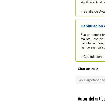
significó el final
» Batalla de Ay
Capitulación
Fue un tratado fi
realista José de 
patriota del Perú,
las fuerzas realis
» Capitulación 
Citar artículo
:
✍ Carpetapedago
Autor del artíc