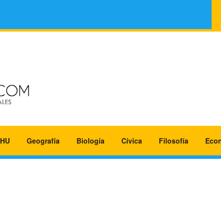
HU
Geografía
Biología
Cívica
Filosofía
Eco