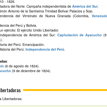
10 - 1826.
rtadora del Norte: Campaña independentista de
América del Sur
.
món Antonio de la Santísima Trinidad Bolívar Palacios y Sojo.
endencia del Virreinato de Nueva Granada (Colombia,
Venezuel
encia del Perú y Bolivia.
ejército: El ejército Unido Libertador.
Independencia de América del Sur:
Capitulación de Ayacucho
(9
).
toria del Perú: Emancipación.
istoria del Perú:
Independencia del Perú
.
radas
:
nín
(6 de agosto de 1824).
yacucho
(9 de diciembre de 1824).
Libertadoras
es Libertadoras.