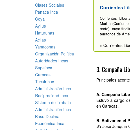
Clases Sociales
Corrientes Li
Panaca Inca
Corrientes Liber
Coya
Martín (Corriente
Ayllus
norte), cuya final
Haturunas
territorios de Amé
Acllas
» Corrientes Lib
Yanaconas
Organización Política
Autoridades Incas
Sapainca
3. Campaña Lib
Curacas
Principales aconte
Tucuirícuc
Administración Inca
A. Campaña Liber
Reciprocidad Inca
Estuvo a cargo de
Sistema de Trabajo
en Caracas.
Administración Inca
Base Decimal
B. Bolívar en el 
Económica Inca
✍ José Joaquín 