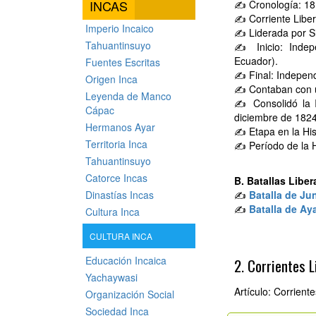
INCAS
✍ Cronología: 18
✍ Corriente Libe
Imperio Incaico
✍ Liderada por Si
Tahuantinsuyo
✍ Inicio: Indep
Ecuador).
Fuentes Escritas
✍ Final: Independ
Origen Inca
✍ Contaban con un 
Leyenda de Manco
✍ Consolidó la 
Cápac
diciembre de 1824
Hermanos Ayar
✍ Etapa en la His
Territoria Inca
✍ Período de la H
Tahuantinsuyo
Catorce Incas
B. Batallas Libe
Dinastías Incas
✍
Batalla de Ju
✍
Batalla de A
Cultura Inca
CULTURA INCA
Educación Incaica
2. Corrientes 
Yachaywasi
Artículo: Corrient
Organización Social
Sociedad Inca