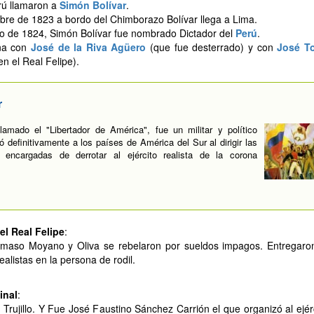
rú llamaron a
Simón Bolívar
.
bre de 1823 a bordo del Chimborazo Bolívar llega a Lima.
o de 1824, Simón Bolívar fue nombrado Dictador del
Perú
.
na con
José de la Riva Agüero
(que fue desterrado) y con
José To
en el Real Felipe).
r
lamado el "Libertador de América", fue un militar y político
ó definitivamente a los países de América del Sur al dirigir las
s encargadas de derrotar al ejército realista de la corona
el Real Felipe
:
maso Moyano y Oliva se rebelaron por sueldos impagos. Entregaron
ealistas en la persona de rodil.
inal
:
Trujillo. Y Fue José Faustino Sánchez Carrión el que organizó al ejér