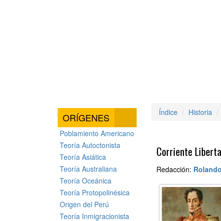
Índice
Historia
ORÍGENES
Poblamiento Americano
Teoría Autoctonista
Corriente Libert
Teoría Asiática
Teoría Australiana
Redacción:
Rolando
Teoría Oceánica
Teoría Protopolinésica
Origen del Perú
Teoría Inmigracionista