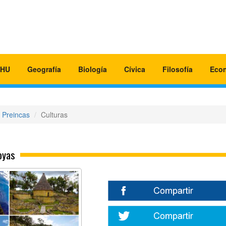
HU
Geografía
Biología
Cívica
Filosofía
Eco
Preincas
Culturas
oyas