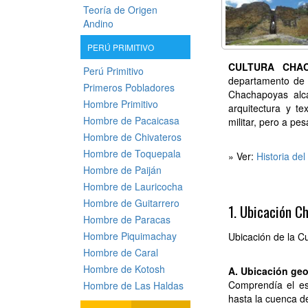
Teoría de Origen
Andino
PERÚ PRIMITIVO
CULTURA CHA
Perú Primitivo
departamento de 
Primeros Pobladores
Chachapoyas alca
Hombre Primitivo
arquitectura y te
Hombre de Pacaicasa
militar, pero a pe
Hombre de Chivateros
Hombre de Toquepala
» Ver:
Historia del
Hombre de Paiján
Hombre de Lauricocha
Hombre de Guitarrero
1. Ubicación C
Hombre de Paracas
Hombre Piquimachay
Ubicación de la C
Hombre de Caral
Hombre de Kotosh
A. Ubicación geo
Comprendía el es
Hombre de Las Haldas
hasta la cuenca de