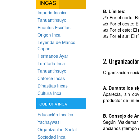
INCAS
B. Límites
:
Imperio Incaico
✍ Por el norte: B
Tahuantinsuyo
✍ Por el oeste: E
Fuentes Escritas
✍ Por el este: El 
Origen Inca
✍ Por el sur: El r
Leyenda de Manco
Cápac
Hermanos Ayar
2. Organizació
Territoria Inca
Tahuantinsuyo
Organización soci
Catorce Incas
Dinastías Incas
A. Durante los si
Cultura Inca
Aparecía, sin ob
productor de un es
CULTURA INCA
Educación Incaica
B. Consejo de A
Yachaywasi
Según Waldemar 
ancianos (tiempo 
Organización Social
Sociedad Inca