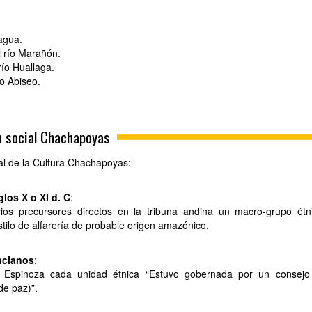
agua.
l río Marañón.
río Huallaga.
ío Abiseo.
n social Chachapoyas
al de la Cultura Chachapoyas:
glos X o XI d. C
:
vios precursores directos en la tribuna andina un macro-grupo étn
tilo de alfarería de probable origen amazónico.
ncianos
:
Espinoza cada unidad étnica “Estuvo gobernada por un consejo
de paz)”.