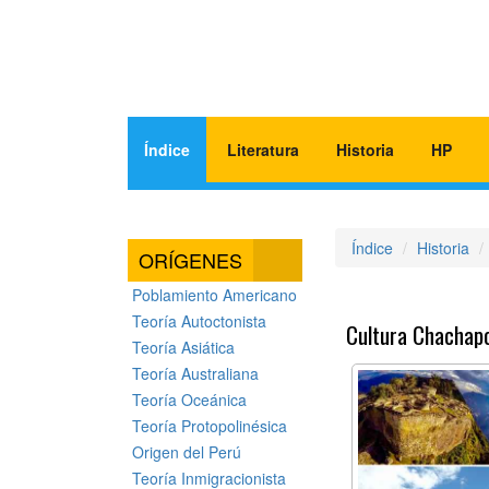
Índice
Literatura
Historia
HP
Índice
Historia
ORÍGENES
Poblamiento Americano
Teoría Autoctonista
Cultura Chachap
Teoría Asiática
Teoría Australiana
Teoría Oceánica
Teoría Protopolinésica
Origen del Perú
Teoría Inmigracionista