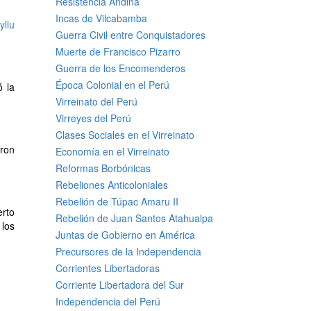
Resistencia Andina
Incas de Vilcabamba
yllu
Guerra Civil entre Conquistadores
Muerte de Francisco Pizarro
Guerra de los Encomenderos
Época Colonial en el Perú
ó la
Virreinato del Perú
Virreyes del Perú
Clases Sociales en el Virreinato
eron
Economía en el Virreinato
Reformas Borbónicas
Rebeliones Anticoloniales
Rebelión de Túpac Amaru II
erto
Rebelión de Juan Santos Atahualpa
 los
Juntas de Gobierno en América
Precursores de la Independencia
Corrientes Libertadoras
Corriente Libertadora del Sur
Independencia del Perú