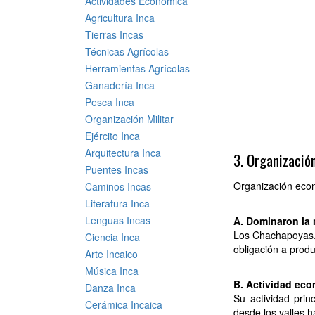
Actividades Económica
Agricultura Inca
Tierras Incas
Técnicas Agrícolas
Herramientas Agrícolas
Ganadería Inca
Pesca Inca
Organización Militar
Ejército Inca
Arquitectura Inca
3. Organizaci
Puentes Incas
Organización eco
Caminos Incas
Literatura Inca
Lenguas Incas
A. Dominaron la 
Los Chachapoyas, 
Ciencia Inca
obligación a prod
Arte Incaico
Música Inca
B. Actividad eco
Danza Inca
Su actividad princ
Cerámica Incaica
desde los valles h