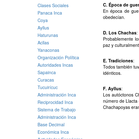
C. Época de guer
Clases Sociales
En época de guer
Panaca Inca
obedecían.
Coya
Ayllus
D. Los Chachas
:
Haturunas
Probablemente lo
Acllas
paz y culturalmen
Yanaconas
Organización Política
E. Tradiciones
:
Autoridades Incas
Todos también tuv
Sapainca
idénticos.
Curacas
Tucuirícuc
F. Ayllus
:
Administración Inca
Los autóctonos Ch
número de Llacta 
Reciprocidad Inca
Chachapoyas eran 
Sistema de Trabajo
Administración Inca
Base Decimal
Económica Inca