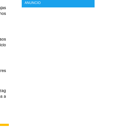
ANUNCIO
ajas
chos
isos
icio
res
-zag
as a