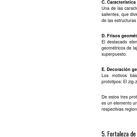
C. Característic
Una de las caracte
salientes, que div
de las estructuras
D. Frisos geomét
El destacado elem
geométricos de laj
superpuesto.
E. Decoración g
Los motivos bás
prototipos: El zig-
De estos tres prot
es un elemento un
respectivas regio
5. Fortaleza de