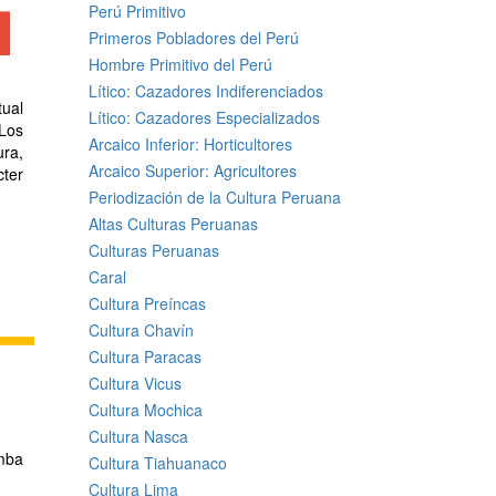
Perú Primitivo
Primeros Pobladores del Perú
Hombre Primitivo del Perú
Lítico: Cazadores Indiferenciados
ual
Lítico: Cazadores Especializados
 Los
Arcaico Inferior: Horticultores
ura,
Arcaico Superior: Agricultores
cter
Periodización de la Cultura Peruana
Altas Culturas Peruanas
Culturas Peruanas
Caral
Cultura Preíncas
Cultura Chavín
Cultura Paracas
Cultura Vicus
Cultura Mochica
Cultura Nasca
mba
Cultura Tiahuanaco
Cultura Lima