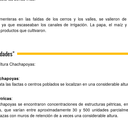
enteras en las faldas de los cerros y los valles, se valieron de
s ya que escaseaban los canales de irrigación. La papa, el maíz y
s productos que cultivaron.
udades"
ultura Chachapoyas:
achapoyas
:
a las llactas o centros poblados se localizan en una considerable altu
tricas
:
hapoyas se encontraron concentraciones de estructuras pétricas, e
es, que varían entre aproximadamente 30 y 500 unidades parcialme
rrazas con muros de retención de a veces una considerable altura.