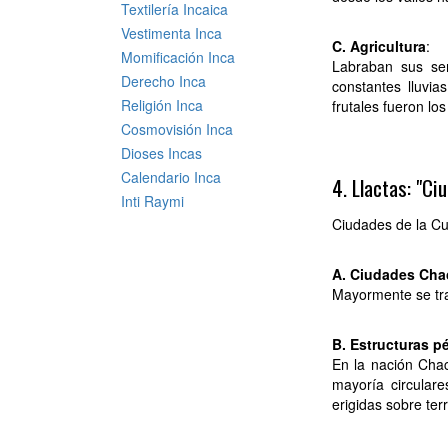
Textilería Incaica
Vestimenta Inca
C. Agricultura
:
Momificación Inca
Labraban sus sem
Derecho Inca
constantes lluvia
Religión Inca
frutales fueron lo
Cosmovisión Inca
Dioses Incas
Calendario Inca
4. Llactas: "Ci
Inti Raymi
Ciudades de la C
A. Ciudades Ch
Mayormente se trat
B. Estructuras pé
En la nación Chac
mayoría circular
erigidas sobre te