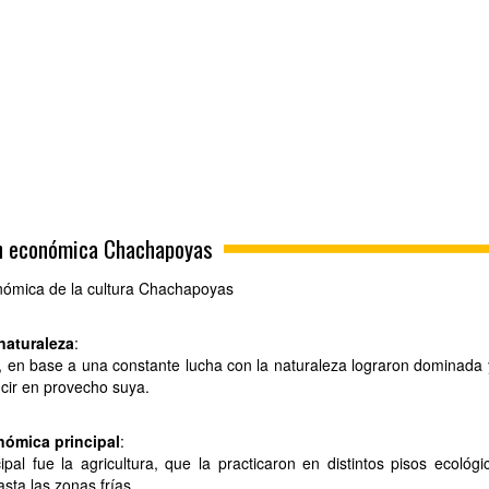
ón económica Chachapoyas
nómica de la cultura Chachapoyas
naturaleza
:
en base a una constante lucha con la naturaleza lograron dominada 
ucir en provecho suya.
nómica principal
:
ipal fue la agricultura, que la practicaron en distintos pisos ecológi
asta las zonas frías.