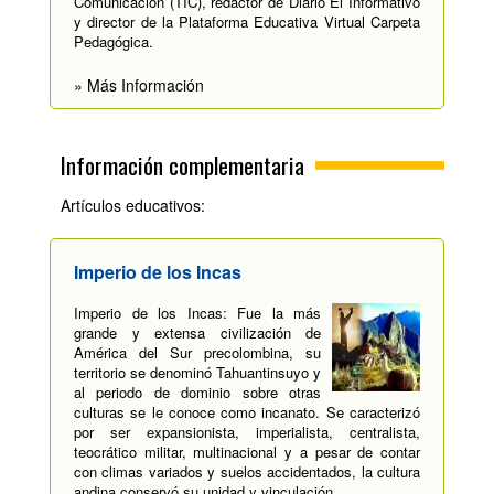
Comunicación (TIC), redactor de Diario El Informativo
y director de la Plataforma Educativa Virtual Carpeta
Pedagógica.
» Más Información
Información complementaria
Artículos educativos:
Imperio de los Incas
Imperio de los Incas: Fue la más
grande y extensa civilización de
América del Sur precolombina, su
territorio se denominó Tahuantinsuyo y
al periodo de dominio sobre otras
culturas se le conoce como incanato. Se caracterizó
por ser expansionista, imperialista, centralista,
teocrático militar, multinacional y a pesar de contar
con climas variados y suelos accidentados, la cultura
andina conservó su unidad y vinculación.