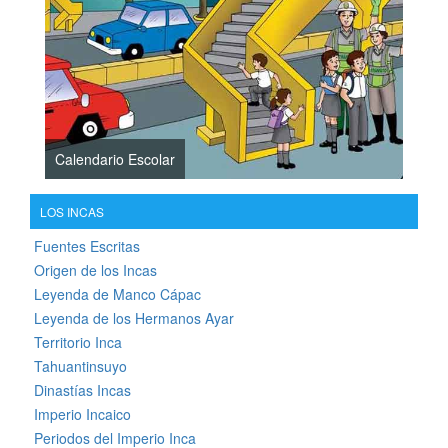
Calendario Escolar
LOS INCAS
Fuentes Escritas
Origen de los Incas
Leyenda de Manco Cápac
Leyenda de los Hermanos Ayar
Territorio Inca
Tahuantinsuyo
Dinastías Incas
Imperio Incaico
Periodos del Imperio Inca