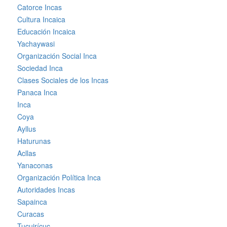
Catorce Incas
Cultura Incaica
Educación Incaica
Yachaywasi
Organización Social Inca
Sociedad Inca
Clases Sociales de los Incas
Panaca Inca
Inca
Coya
Ayllus
Haturunas
Acllas
Yanaconas
Organización Política Inca
Autoridades Incas
Sapainca
Curacas
Tucuirícuc