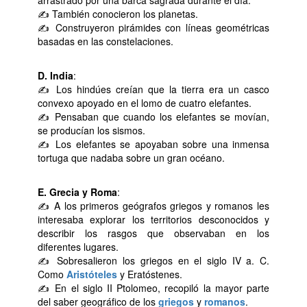
arrastrado por una barca sagrada durante el día.
✍ También conocieron los planetas.
✍ Construyeron pirámides con líneas geométricas
basadas en las constelaciones.
D. India
:
✍ Los hindúes creían que la tierra era un casco
convexo apoyado en el lomo de cuatro elefantes.
✍ Pensaban que cuando los elefantes se movían,
se producían los sismos.
✍ Los elefantes se apoyaban sobre una inmensa
tortuga que nadaba sobre un gran océano.
E. Grecia y Roma
:
✍ A los primeros geógrafos griegos y romanos les
interesaba explorar los territorios desconocidos y
describir los rasgos que observaban en los
diferentes lugares.
✍ Sobresalieron los griegos en el siglo IV a. C.
Como
Aristóteles
y Eratóstenes.
✍ En el siglo II Ptolomeo, recopiló la mayor parte
del saber geográfico de los
griegos
y
romanos
.