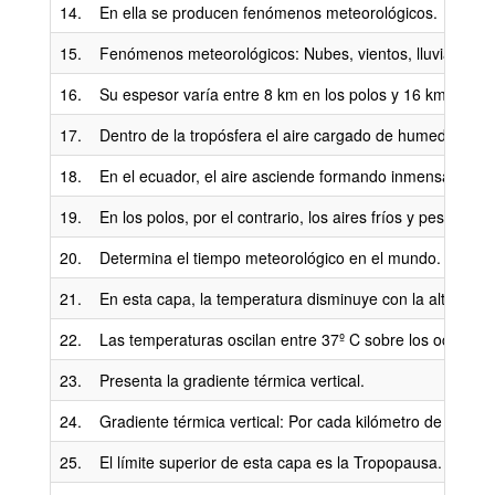
14.
En ella se producen fenómenos meteorológicos.
15.
Fenómenos meteorológicos: Nubes, vientos, lluvias y la
16.
Su espesor varía entre 8 km en los polos y 16 km en el 
17.
Dentro de la tropósfera el aire cargado de humedad es c
18.
En el ecuador, el aire asciende formando inmensas corri
19.
En los polos, por el contrario, los aires fríos y pesado
20.
Determina el tiempo meteorológico en el mundo.
21.
En esta capa, la temperatura disminuye con la altura a 
22.
Las temperaturas oscilan entre 37º C sobre los océanos y
23.
Presenta la gradiente térmica vertical.
24.
Gradiente térmica vertical: Por cada kilómetro de ascen
25.
El límite superior de esta capa es la Tropopausa.