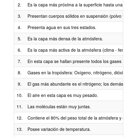
2.
Es la capa más próxima a la superficie hasta una altur
3.
Presentan cuerpos sólidos en suspensión (polvo y cristal
4.
Presenta agua en sus tres estados.
5.
Es la capa más densa de la atmósfera.
6.
Es la capa más activa de la atmósfera (clima - fenómen
7.
En esta capa se hallan presente todos los gases impresci
8.
Gases en la tropósfera: Oxígeno, nitrógeno, dióxido de 
9.
El gas más abundante es el nitrógeno; los demás se en
10.
El aire en esta capa es muy pesado.
11.
Las moléculas están muy juntas.
12.
Contiene el 80% del peso total de la atmósfera y casi to
13.
Posee variación de temperatura.