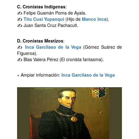
C. Cronistas Indígenas
:
✍ Felipe Guamán Poma de Ayala.
✍
Titu Cusi Yupanqui
(Hijo de
Manco Inca
).
✍ Juan Santa Cruz Pachacuti.
D. Cronistas Mestizos
:
✍
Inca Garcilaso de la Vega
(Gómez Suárez de
Figueroa).
✍ Blas Valera Pérez (El cronista fantasma).
» Ampiar información:
Inca Garcilaso de la Vega