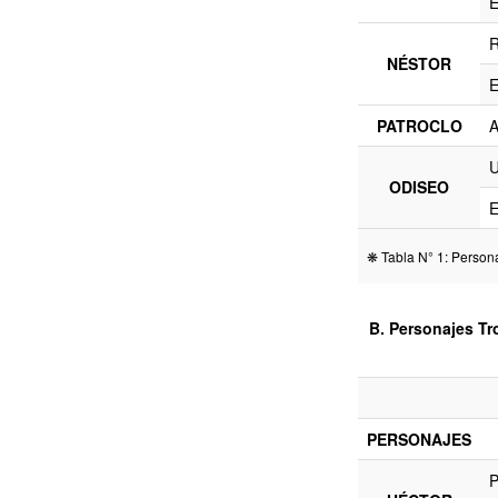
E
R
NÉSTOR
E
PATROCLO
A
U
ODISEO
E
❋ Tabla N° 1: Person
B. Personajes T
PERSONAJES
P