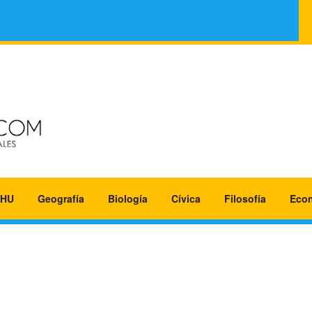
HU
Geografía
Biología
Cívica
Filosofía
Eco