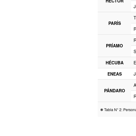
HÉCTOR
J
T
PARÍS
R
R
PRÍAMO
S
HÉCUBA
E
ENEAS
J
A
PÁNDARO
R
❋ Tabla N° 2: Person