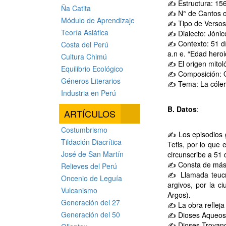
✍ Estructura: 15
Ña Catita
✍ N° de Cantos o
Módulo de Aprendizaje
✍ Tipo de Versos
Teoría Asiática
✍ Dialecto: Jónico
✍ Contexto: 51 dí
Costa del Perú
a.n e. “Edad heroi
Cultura Chimú
✍ El origen mitol
Equilibrio Ecológico
✍ Composición: Or
Géneros Literarios
✍ Tema: La cóler
Industria en Perú
B. Datos
:
ARTÍCULOS
Costumbrismo
✍ Los episodios gi
Tildación Diacrítica
Tetis, por lo que 
José de San Martín
circunscribe a 51 
✍ Consta de más d
Relieves del Perú
✍ Llamada teucro
Oncenio de Leguía
argivos, por la c
Vulcanismo
Argos).
Generación del 27
✍ La obra refleja 
Generación del 50
✍ Dioses Aqueos:
✍ Dioses Troyanos