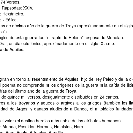
674 Versos.
 Rapsodas: XXIV.
: Hexámetro.
 - Eólico.
as de décimo año de la guerra de Troya (aproximadamente en el siglo
ca”).
ógico de esta guerra fue “el rapto de Helena”, esposa de Menelao.
al, en dialecto jónico, aproximadamente en el siglo IX a.n.e.
a de Aquiles.
ran en torno al resentimiento de Aquiles, hijo del rey Peleo y de la d
el poema no comprende ni los orígenes de la guerra ni la caída de Ilió
días del último año de la guerra de Troya.
e quince mil versos, desigualmente distribuidos en 24 cantos.
s a los troyanos y aqueos o argivos a los griegos (también los l
iudad de Argos; y danaos aludiendo a Daneo, el mitológico fundado
el valor (el destino heroico más noble de los atributos humanos).
 Atenea, Poseidón Hermes, Hefaistos, Hera.
: Ares, Apolo, Artemisa, Afrodita.