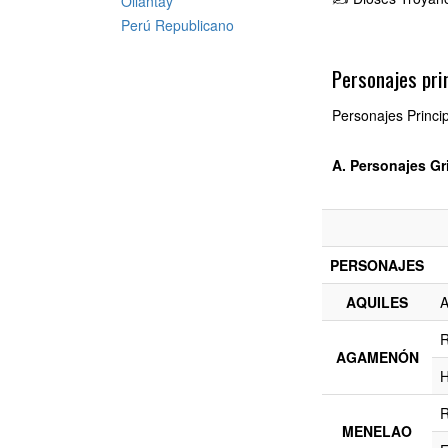
Ollantay
Perú Republicano
Personajes pri
Personajes Princi
A. Personajes Gr
PERSONAJES
AQUILES
A
R
AGAMENÓN
H
R
MENELAO