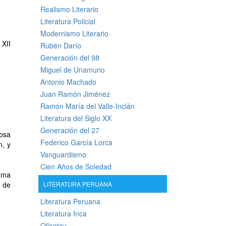
Realismo Literario
Literatura Policial
Modernismo Literario
 XII
Rubén Darío
Generación del 98
Miguel de Unamuno
Antonio Machado
Juan Ramón Jiménez
Ramón María del Valle-Inclán
Literatura del Siglo XX
Generación del 27
iosa
Federico García Lorca
n, y
Vanguardismo
Cien Años de Soledad
lama
r de
LITERATURA PERUANA
Literatura Peruana
Literatura Inca
Ollantay