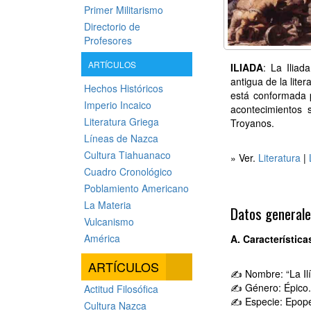
Primer Militarismo
Directorio de
Profesores
ARTÍCULOS
ILIADA
: La Iliad
antigua de la lite
Hechos Históricos
está conformada p
Imperio Incaico
acontecimientos 
Literatura Griega
Troyanos.
Líneas de Nazca
Cultura Tiahuanaco
» Ver.
Literatura
|
Cuadro Cronológico
Poblamiento Americano
La Materia
Datos general
Vulcanismo
América
A. Característica
ARTÍCULOS
✍ Nombre: “La Ilí
✍ Género: Épico.
Actitud Filosófica
✍ Especie: Epope
Cultura Nazca