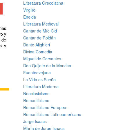
Literatura Grecolatina
Virgilio
Eneida
Literatura Medieval
 más
Cantar de Mío Cid
ro y
Cantar de Roldán
s de
Dante Alighieri
s y
Divina Comedia
Miguel de Cervantes
Don Quijote de la Mancha
Fuenteovejuna
La Vida es Sueño
Literatura Moderna
Neoclasicismo
Romanticismo
Romanticismo Europeo
Romanticismo Latinoamericano
Jorge Isaacs
María de Jorge Isaacs