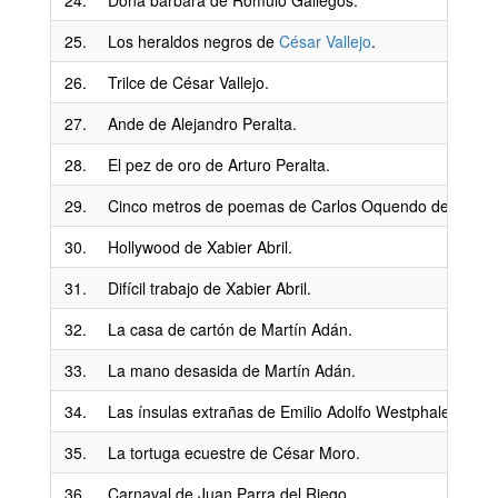
24.
Doña bárbara de Rómulo Gallegos.
25.
Los heraldos negros de
César Vallejo
.
26.
Trilce de César Vallejo.
27.
Ande de Alejandro Peralta.
28.
El pez de oro de Arturo Peralta.
29.
Cinco metros de poemas de Carlos Oquendo de Amat.
30.
Hollywood de Xabier Abril.
31.
Difícil trabajo de Xabier Abril.
32.
La casa de cartón de Martín Adán.
33.
La mano desasida de Martín Adán.
34.
Las ínsulas extrañas de Emilio Adolfo Westphalen.
35.
La tortuga ecuestre de César Moro.
36.
Carnaval de Juan Parra del Riego.