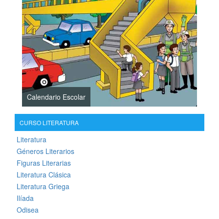
Calendario Escolar
CURSO LITERATURA
Literatura
Géneros Literarios
Figuras Literarias
Literatura Clásica
Literatura Griega
Ilíada
Odisea