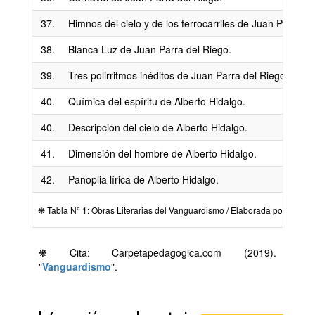
37.
Himnos del cielo y de los ferrocarriles de Juan Parra de
38.
Blanca Luz de Juan Parra del Riego.
39.
Tres polirritmos inéditos de Juan Parra del Riego.
40.
Química del espíritu de Alberto Hidalgo.
40.
Descripción del cielo de Alberto Hidalgo.
41.
Dimensión del hombre de Alberto Hidalgo.
42.
Panoplia lírica de Alberto Hidalgo.
❋ Tabla N° 1: Obras Literarias del Vanguardismo / Elaborada por
Carpet
❋ Cita: Carpetapedagogica.com (2019).
"
Vanguardismo
".