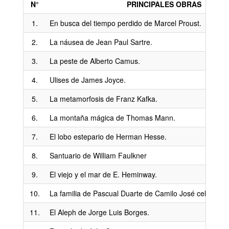
N°
PRINCIPALES OBRAS
1.
En busca del tiempo perdido de Marcel Proust.
2.
La náusea de Jean Paul Sartre.
3.
La peste de Alberto Camus.
4.
Ulises de James Joyce.
5.
La metamorfosis de Franz Kafka.
6.
La montaña mágica de Thomas Mann.
7.
El lobo estepario de Herman Hesse.
8.
Santuario de William Faulkner
9.
El viejo y el mar de E. Heminway.
10.
La familia de Pascual Duarte de Camilo José cela.
11.
El Aleph de Jorge Luis Borges.