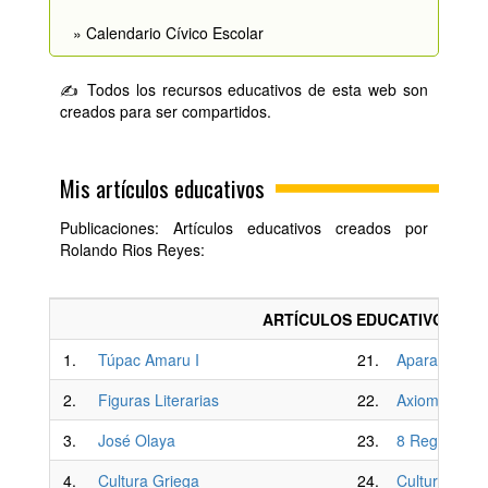
» Calendario Cívico Escolar
✍ Todos los recursos educativos de esta web son
creados para ser compartidos.
Mis artículos educativos
Publicaciones: Artículos educativos creados por
Rolando Rios Reyes:
ARTÍCULOS EDUCATIVOS
1.
Túpac Amaru I
21.
Aparato Resp
2.
Figuras Literarias
22.
Axiomas de 
3.
José Olaya
23.
8 Regiones N
4.
Cultura Griega
24.
Cultura Moch