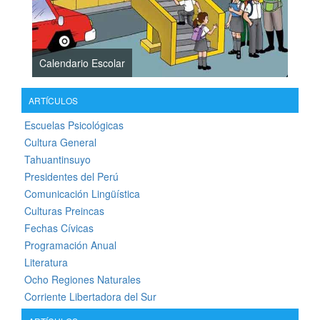
Calendario Escolar
ARTÍCULOS
Escuelas Psicológicas
Cultura General
Tahuantinsuyo
Presidentes del Perú
Comunicación Lingüística
Culturas Preincas
Fechas Cívicas
Programación Anual
Literatura
Ocho Regiones Naturales
Corriente Libertadora del Sur