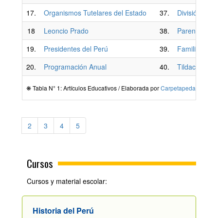
17.
Organismos Tutelares del Estado
37.
División de l
18
Leoncio Prado
38.
Parentesco
19.
Presidentes del Perú
39.
Familia
20.
Programación Anual
40.
Tildación Diac
❋ Tabla N° 1: Artículos Educativos / Elaborada por
Carpetapedagogica.
1
2
3
4
5
Cursos
Cursos y material escolar:
Historia del Perú