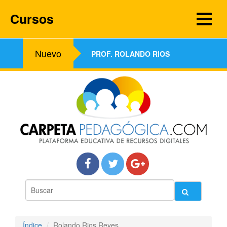
Cursos
Nuevo
PROF. ROLANDO RIOS
Índice
Rolando Rios Reyes