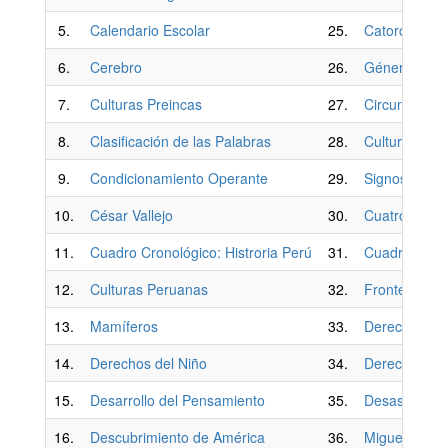
5.
Calendario Escolar
25.
Catorce Inca
6.
Cerebro
26.
Géneros Lite
7.
Culturas Preincas
27.
Circunferenc
8.
Clasificación de las Palabras
28.
Cultura Rom
9.
Condicionamiento Operante
29.
Signos de Pu
10.
César Vallejo
30.
Cuatro Oper
11.
Cuadro Cronológico: Histroria Perú
31.
Cuadro cronol
12.
Culturas Peruanas
32.
Fronteras de
13.
Mamíferos
33.
Derecho de 
14.
Derechos del Niño
34.
Derechos H
15.
Desarrollo del Pensamiento
35.
Desastres Na
16.
Descubrimiento de América
36.
Miguel Grau