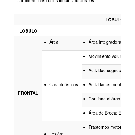
Características de los lóbulos cerebrales:
LÓBULOS CE
LÓBULO
D
Área
Área Integradora motor
Movimiento voluntario, c
Actividad cognoscitiva s
Características:
Actividades mentales: m
FRONTAL
Contiene el área de Bro
Área de Broca: Encargada
Trastornos motores: pará
Lesión: