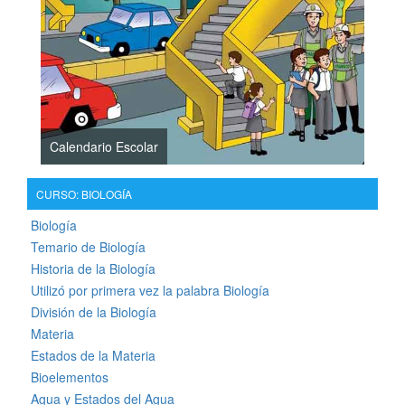
Calendario Escolar
CURSO: BIOLOGÍA
Biología
Temario de Biología
Historia de la Biología
Utilizó por primera vez la palabra Biología
División de la Biología
Materia
Estados de la Materia
Bioelementos
Agua y Estados del Agua