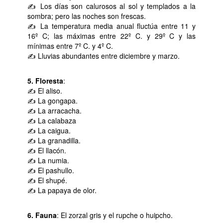
✍ Los días son calurosos al sol y templados a la
sombra; pero las noches son frescas.
✍ La temperatura media anual fluctúa entre 11 y
16º C; las máximas entre 22º C. y 29º C y las
mínimas entre 7º C. y 4º C.
✍ Lluvias abundantes entre diciembre y marzo.
5. Floresta
:
✍ El aliso.
✍ La gongapa.
✍ La arracacha.
✍ La calabaza
✍ La caigua.
✍ La granadilla.
✍ El llacón.
✍ La numia.
✍ El pashullo.
✍ El shupé.
✍ La papaya de olor.
6. Fauna
: El zorzal gris y el rupche o huipcho.