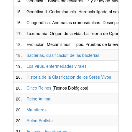
14.
Genética I. Bases moleculares. 1º y 2º ley de Medel
15.
Genética II. Codominancia. Herencia ligada al sexo. Her
16.
Citogenética. Anomalías cromosómicas. Descripción de l
17.
Taxonomía. Origen de la vida. La Teoría de Oparín.
18.
Evolución. Mecanismos. Tipos. Pruebas de la evolución
18.
Bacterias, clasificación de las bacterias
19.
Los Virus, enfermedades virales
20.
Historia de la Clasificacion de los Seres Vivos
20.
Cinco Reinos
(Reinos Biológicos)
20.
Reino Animal
20.
Mamíferos
20.
Reino Protista
21.
Animales Invertebrados