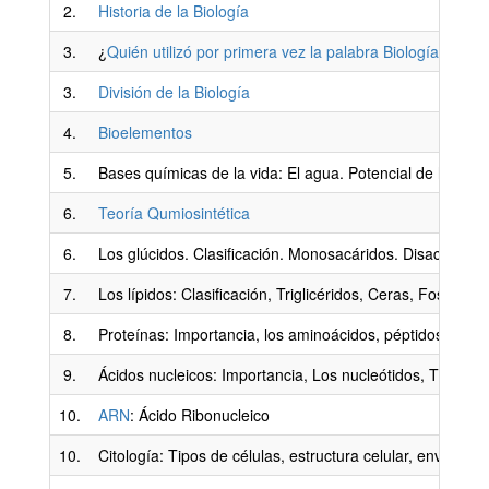
2.
Historia de la Biología
3.
¿
Quién utilizó por primera vez la palabra Biología
?
3.
División de la Biología
4.
Bioelementos
5.
Bases químicas de la vida: El agua. Potencial de hidróge
6.
Teoría Qumiosintética
6.
Los glúcidos. Clasificación. Monosacáridos. Disacáridos.
7.
Los lípidos: Clasificación, Triglicéridos, Ceras, Fosfolípi
8.
Proteínas: Importancia, los aminoácidos, péptidos, clasif
9.
Ácidos nucleicos: Importancia, Los nucleótidos, Tipos d
10.
ARN
: Ácido Ribonucleico
10.
Citología: Tipos de células, estructura celular, envoltu