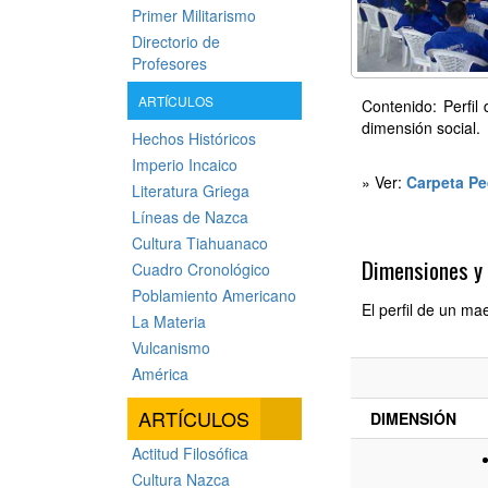
Primer Militarismo
Directorio de
Profesores
ARTÍCULOS
Contenido: Perfil 
dimensión social.
Hechos Históricos
Imperio Incaico
» Ver:
Carpeta P
Literatura Griega
Líneas de Nazca
Cultura Tiahuanaco
Dimensiones y 
Cuadro Cronológico
Poblamiento Americano
El perfil de un ma
La Materia
Vulcanismo
América
ARTÍCULOS
DIMENSIÓN
Actitud Filosófica
Cultura Nazca