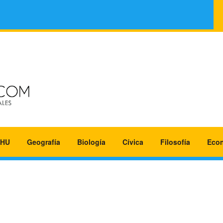
HU
Geografía
Biología
Cívica
Filosofía
Eco