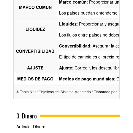
Marco común
: Proporcionar un siste
MARCO COMÚN
Los países puedan entenderse e interca
Liquidez
: Proporcionar y asegurar sufi
LIQUIDEZ
Los flujos entre países no deben se rest
Convertibilidad
: Asegurar la convertib
CONVERTIBILIDAD
El tipo de cambio es el precio relativo
AJUSTE
Ajuste
: Corregir, los desequilibrios e
MEDIOS DE PAGO
Medios de pago mundiales
: Crear y
❋ Tabla N° 1: Objetivos del Sistema Monetario / Elaborada por
Carpetap
3. Dinero
Artículo: Dinero.