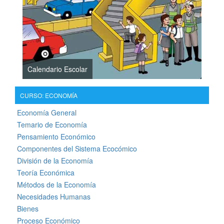
Calendario Escolar
CURSO: ECONOMÍA
Economía General
Temario de Economía
Pensamiento Económico
Componentes del Sistema Ecocómico
División de la Economía
Teoría Económica
Métodos de la Economía
Necesidades Humanas
Bienes
Proceso Económico