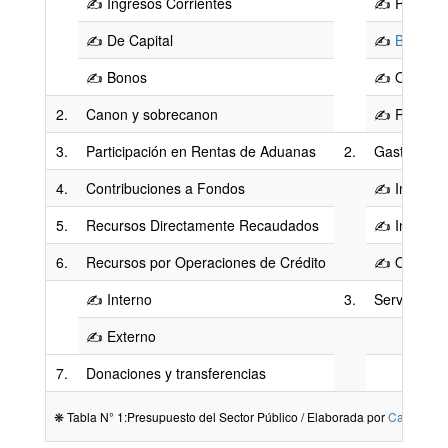
✍ Ingresos Corrientes
✍ Personal
✍ De Capital
✍
Bienes
y
✍ Bonos
✍ Otros ga
2.
Canon y sobrecanon
✍ Reserva 
3.
Participación en Rentas de Aduanas
2.
Gastos de C
4.
Contribuciones a Fondos
✍ Inversio
5.
Recursos Directamente Recaudados
✍ Inversio
6.
Recursos por Operaciones de Crédito
✍ Otros gas
✍ Interno
3.
Servicios d
✍ Externo
7.
Donaciones y transferencias
❋ Tabla N° 1:Presupuesto del Sector Público / Elaborada por
Carpetape