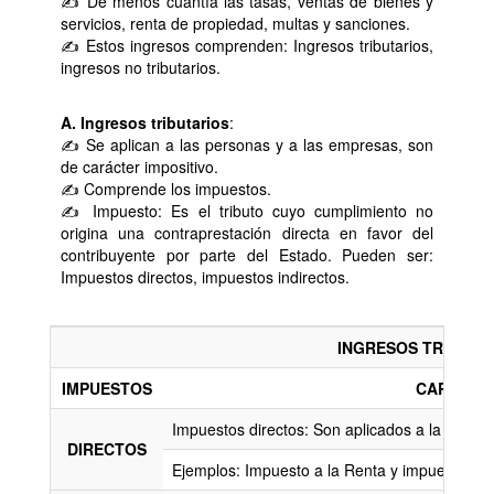
✍ De menos cuantía las tasas, ventas de bienes y
servicios, renta de propiedad, multas y sanciones.
✍ Estos ingresos comprenden: Ingresos tributarios,
ingresos no tributarios.
A. Ingresos tributarios
:
✍ Se aplican a las personas y a las empresas, son
de carácter impositivo.
✍ Comprende los impuestos.
✍ Impuesto: Es el tributo cuyo cumplimiento no
origina una contraprestación directa en favor del
contribuyente por parte del Estado. Pueden ser:
Impuestos directos, impuestos indirectos.
INGRESOS TRIBUTA
IMPUESTOS
CARACTER
Impuestos directos: Son aplicados a la propie
DIRECTOS
Ejemplos: Impuesto a la Renta y impuesto al 