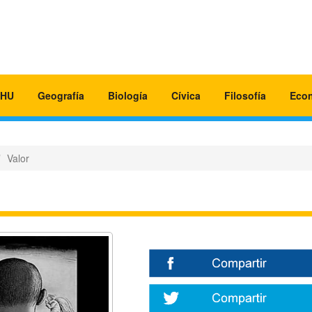
HU
Geografía
Biología
Cívica
Filosofía
Eco
Valor