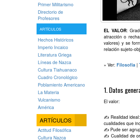
Primer Militarismo
Directorio de
Profesores
ARTÍCULOS
EL VALOR
: Grad
atracción o recha
Hechos Históricos
valores) y se for
Imperio Incaico
relación sujeto-obj
Literatura Griega
Líneas de Nazca
» Ver:
Filosofía
|
Cultura Tiahuanaco
Cuadro Cronológico
Poblamiento Americano
1. Datos gener
La Materia
Vulcanismo
El valor:
América
✍ Realidad ideal:
ARTÍCULOS
cualidades que in
✍ Pude ser agrup
Actitud Filosófica
✍ Cualidad de orde
Cultura Nazca