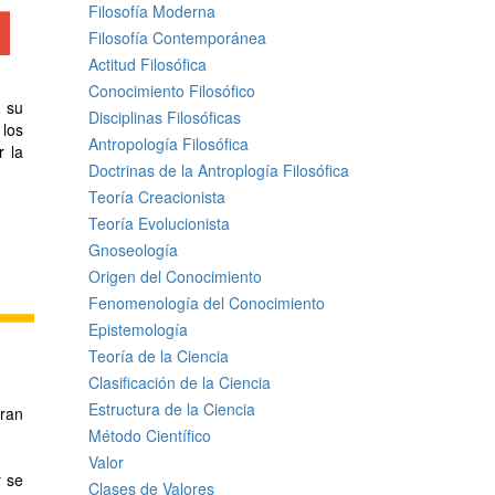
Filosofía Moderna
Filosofía Contemporánea
Actitud Filosófica
Conocimiento Filosófico
o su
Disciplinas Filosóficas
 los
Antropología Filosófica
r la
Doctrinas de la Antroplogía Filosófica
Teoría Creacionista
Teoría Evolucionista
Gnoseología
Origen del Conocimiento
Fenomenología del Conocimiento
Epistemología
Teoría de la Ciencia
Clasificación de la Ciencia
Estructura de la Ciencia
eran
Método Científico
Valor
y se
Clases de Valores