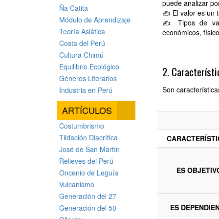
puede analizar por
Ña Catita
✍ El valor es un t
Módulo de Aprendizaje
✍ Tipos de valore
Teoría Asiática
económicos, físico
Costa del Perú
Cultura Chimú
Equilibrio Ecológico
2. Característi
Géneros Literarios
Son características
Industria en Perú
ARTÍCULOS
Costumbrismo
Tildación Diacrítica
CARACTERÍSTI
José de San Martín
Relieves del Perú
ES OBJETIV
Oncenio de Leguía
Vulcanismo
Generación del 27
ES DEPENDIE
Generación del 50