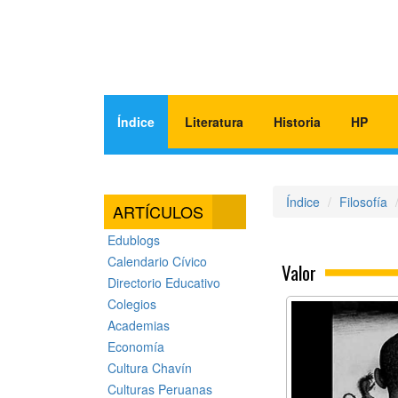
Índice
Literatura
Historia
HP
Índice
Filosofía
ARTÍCULOS
Edublogs
Calendario Cívico
Valor
Directorio Educativo
Colegios
Academias
Economía
Cultura Chavín
Culturas Peruanas